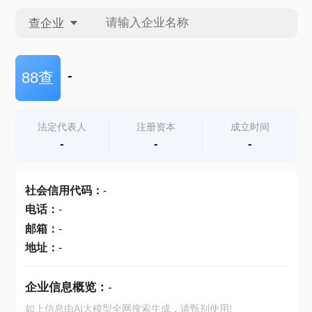
查企业
查企业
-
88查
查招投标
法定代表人
注册资本
成立时间
-
-
-
查产地
社会信用代码
：
-
电话
：
-
邮箱
：
-
地址
：
-
企业信息概览：
-
如上信息由AI大模型全网搜索生成，请甄别使用!