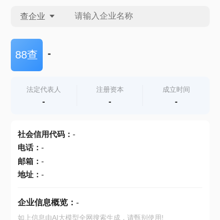
查企业
查企业
-
88查
查招投标
法定代表人
注册资本
成立时间
-
-
-
查产地
社会信用代码
：
-
电话
：
-
邮箱
：
-
地址
：
-
企业信息概览：
-
如上信息由AI大模型全网搜索生成，请甄别使用!