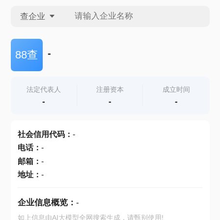
查企业
查企业
-
88查
查招投标
法定代表人
注册资本
成立时间
-
-
-
查产地
社会信用代码
：
-
电话
：
-
邮箱
：
-
地址
：
-
企业信息概览：
-
如上信息由AI大模型全网搜索生成，请甄别使用!