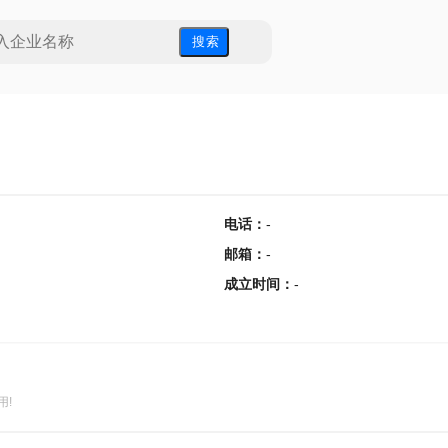
搜 索
电话
：
-
邮箱
：
-
成立时间
：
-
用!