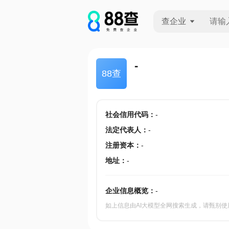
查企业
查企业
-
88查
查招投标
查产地
社会信用代码
：
-
法定代表人
：
-
注册资本
：
-
地址
：
-
企业信息概览：
-
如上信息由AI大模型全网搜索生成，请甄别使