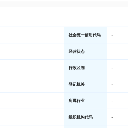
社会统一信用代码
-
经营状态
-
行政区划
-
登记机关
-
所属行业
-
组织机构代码
-