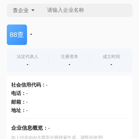
查企业
查企业
-
88查
查招投标
法定代表人
注册资本
成立时间
-
-
-
查产地
社会信用代码
：
-
电话
：
-
邮箱
：
-
地址
：
-
企业信息概览：
-
如上信息由AI大模型全网搜索生成，请甄别使用!