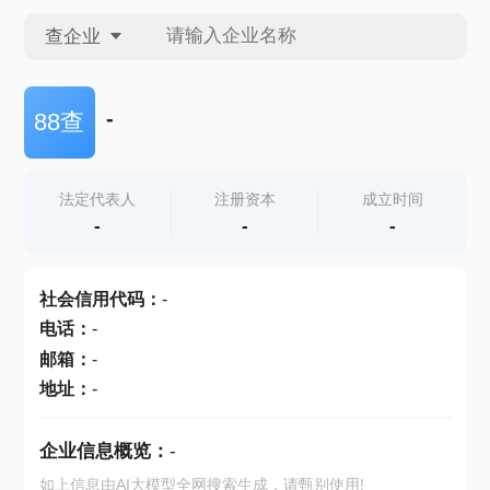
查企业
查企业
-
88查
查招投标
法定代表人
注册资本
成立时间
-
-
-
查产地
社会信用代码
：
-
电话
：
-
邮箱
：
-
地址
：
-
企业信息概览：
-
如上信息由AI大模型全网搜索生成，请甄别使用!