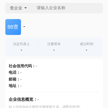
查企业
查企业
-
88查
查招投标
法定代表人
注册资本
成立时间
-
-
-
查产地
社会信用代码
：
-
电话
：
-
邮箱
：
-
地址
：
-
企业信息概览：
-
如上信息由AI大模型全网搜索生成，请甄别使用!