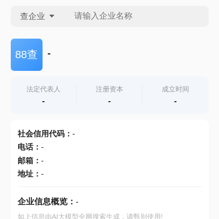
查企业
查企业
-
88查
查招投标
法定代表人
注册资本
成立时间
-
-
-
查产地
社会信用代码
：
-
电话
：
-
邮箱
：
-
地址
：
-
企业信息概览：
-
如上信息由AI大模型全网搜索生成，请甄别使用!