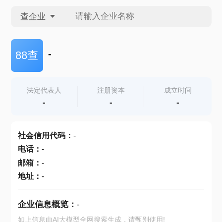
查企业
查企业
-
88查
查招投标
法定代表人
注册资本
成立时间
-
-
-
查产地
社会信用代码
：
-
电话
：
-
邮箱
：
-
地址
：
-
企业信息概览：
-
如上信息由AI大模型全网搜索生成，请甄别使用!