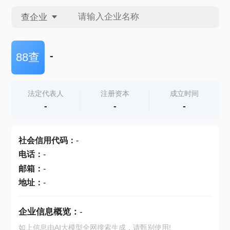
查企业
查企业
-
88查
查招投标
法定代表人
注册资本
成立时间
-
-
-
查产地
社会信用代码
：
-
电话
：
-
邮箱
：
-
地址
：
-
企业信息概览：
-
如上信息由AI大模型全网搜索生成，请甄别使用!