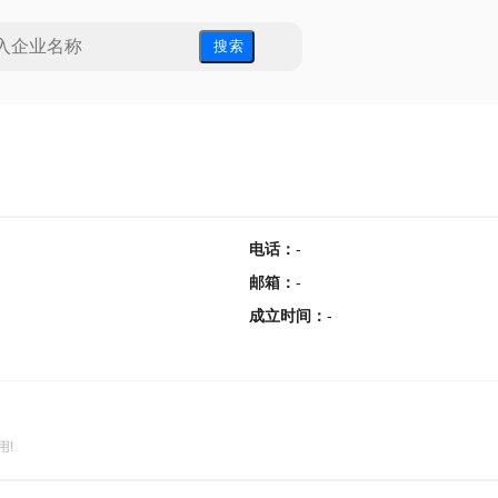
搜 索
电话
：
-
邮箱
：
-
成立时间
：
-
用!