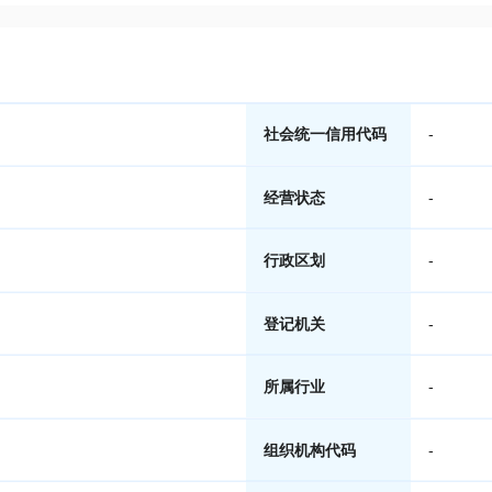
社会统一信用代码
-
经营状态
-
行政区划
-
登记机关
-
所属行业
-
组织机构代码
-