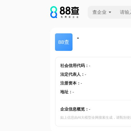
查企业
查企业
-
88查
查招投标
查产地
社会信用代码
：
-
法定代表人
：
-
注册资本
：
-
地址
：
-
企业信息概览：
-
如上信息由AI大模型全网搜索生成，请甄别使