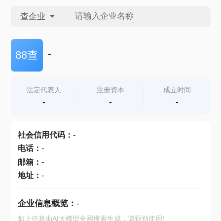
查企业
查企业
-
88查
查招投标
法定代表人
注册资本
成立时间
-
-
-
查产地
社会信用代码
：
-
电话
：
-
邮箱
：
-
地址
：
-
企业信息概览：
-
如上信息由AI大模型全网搜索生成，请甄别使用!