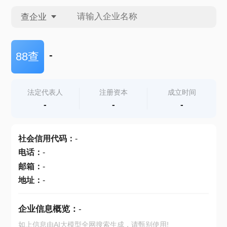
查企业
查企业
-
88查
查招投标
法定代表人
注册资本
成立时间
-
-
-
查产地
社会信用代码
：
-
电话
：
-
邮箱
：
-
地址
：
-
企业信息概览：
-
如上信息由AI大模型全网搜索生成，请甄别使用!