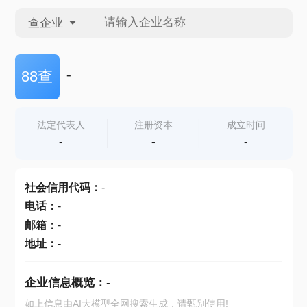
查企业
查企业
-
88查
查招投标
法定代表人
注册资本
成立时间
-
-
-
查产地
社会信用代码
：
-
电话
：
-
邮箱
：
-
地址
：
-
企业信息概览：
-
如上信息由AI大模型全网搜索生成，请甄别使用!