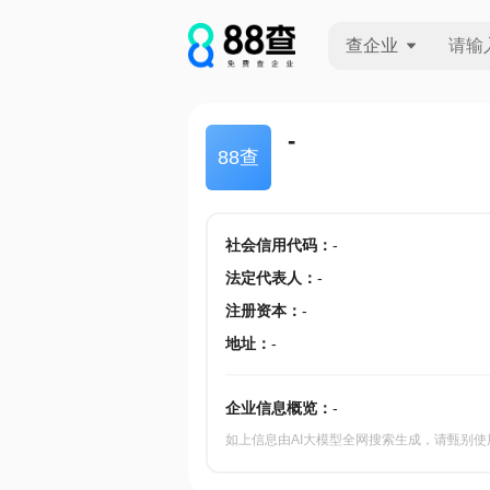
查企业
查企业
-
88查
查招投标
查产地
社会信用代码
：
-
法定代表人
：
-
注册资本
：
-
地址
：
-
企业信息概览：
-
如上信息由AI大模型全网搜索生成，请甄别使