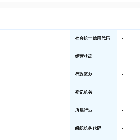
社会统一信用代码
-
经营状态
-
行政区划
-
登记机关
-
所属行业
-
组织机构代码
-