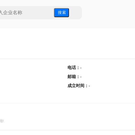
搜 索
电话
：
-
邮箱
：
-
成立时间
：
-
用!