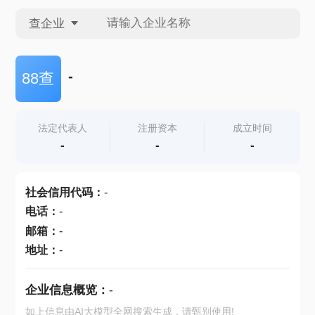
查企业
查企业
-
88查
查招投标
法定代表人
注册资本
成立时间
-
-
-
查产地
社会信用代码
：
-
电话
：
-
邮箱
：
-
地址
：
-
企业信息概览：
-
如上信息由AI大模型全网搜索生成，请甄别使用!