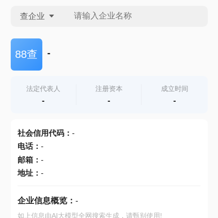
查企业
查企业
-
88查
查招投标
法定代表人
注册资本
成立时间
-
-
-
查产地
社会信用代码
：
-
电话
：
-
邮箱
：
-
地址
：
-
企业信息概览：
-
如上信息由AI大模型全网搜索生成，请甄别使用!