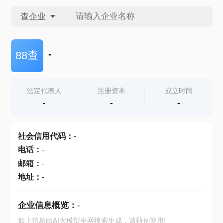
查企业
查企业
-
88查
查招投标
法定代表人
注册资本
成立时间
-
-
-
查产地
社会信用代码
：
-
电话
：
-
邮箱
：
-
地址
：
-
企业信息概览：
-
如上信息由AI大模型全网搜索生成，请甄别使用!