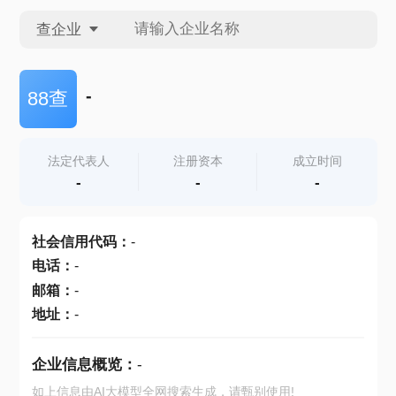
查企业
查企业
-
88查
查招投标
法定代表人
注册资本
成立时间
-
-
-
查产地
社会信用代码
：
-
电话
：
-
邮箱
：
-
地址
：
-
企业信息概览：
-
如上信息由AI大模型全网搜索生成，请甄别使用!