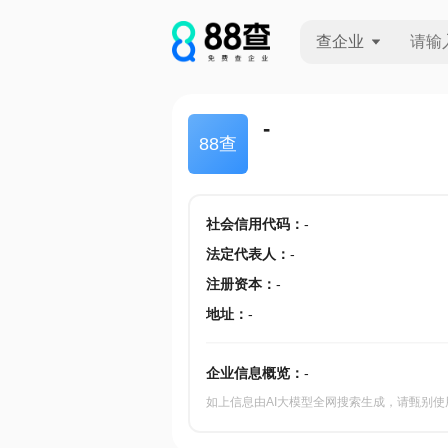
查企业
查企业
-
88查
查招投标
查产地
社会信用代码
：
-
法定代表人
：
-
注册资本
：
-
地址
：
-
企业信息概览：
-
如上信息由AI大模型全网搜索生成，请甄别使