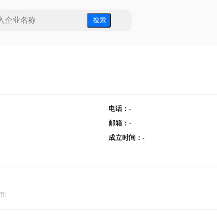
搜 索
电话
：
-
邮箱
：
-
成立时间
：
-
用!