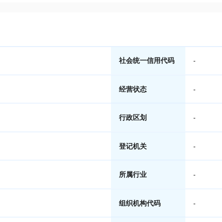
社会统一信用代码
-
经营状态
-
行政区划
-
登记机关
-
所属行业
-
组织机构代码
-