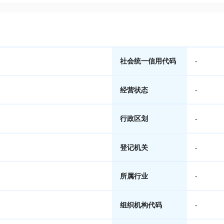
社会统一信用代码
-
经营状态
-
行政区划
-
登记机关
-
所属行业
-
组织机构代码
-