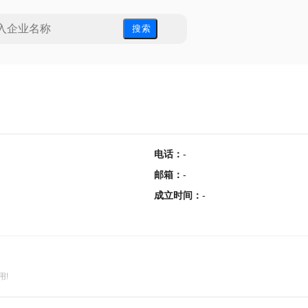
搜 索
电话
：
-
邮箱
：
-
成立时间
：
-
用!