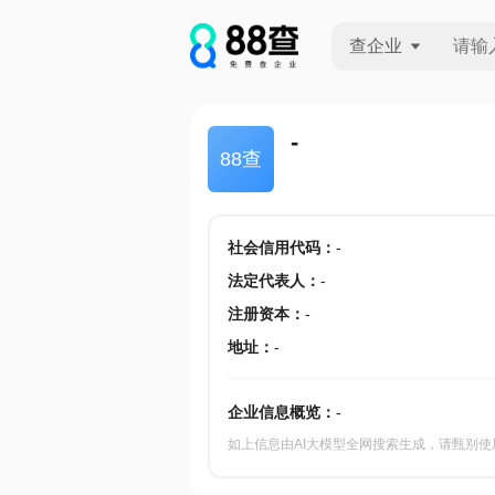
查企业
查企业
-
88查
查招投标
查产地
社会信用代码
：
-
法定代表人
：
-
注册资本
：
-
地址
：
-
企业信息概览：
-
如上信息由AI大模型全网搜索生成，请甄别使