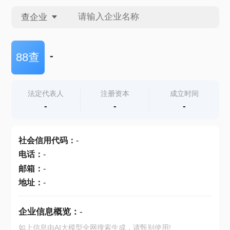
查企业
查企业
-
88查
查招投标
法定代表人
注册资本
成立时间
-
-
-
查产地
社会信用代码
：
-
电话
：
-
邮箱
：
-
地址
：
-
企业信息概览：
-
如上信息由AI大模型全网搜索生成，请甄别使用!