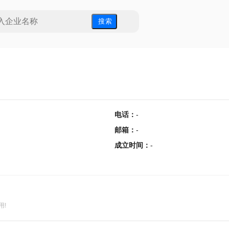
搜 索
电话
：
-
邮箱
：
-
成立时间
：
-
用!