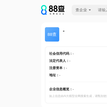
查企业
查企业
-
88查
查招投标
查产地
社会信用代码
：
-
法定代表人
：
-
注册资本
：
-
地址
：
-
企业信息概览：
-
如上信息由AI大模型全网搜索生成，请甄别使