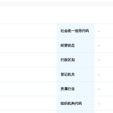
社会统一信用代码
-
经营状态
-
行政区划
-
登记机关
-
所属行业
-
组织机构代码
-