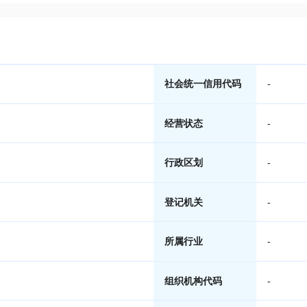
社会统一信用代码
-
经营状态
-
行政区划
-
登记机关
-
所属行业
-
组织机构代码
-