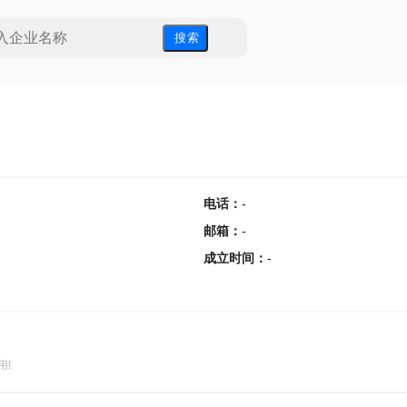
搜 索
电话
：
-
邮箱
：
-
成立时间
：
-
用!