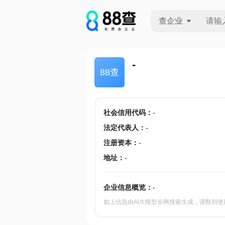
查企业
查企业
-
88查
查招投标
查产地
社会信用代码
：
-
法定代表人
：
-
注册资本
：
-
地址
：
-
企业信息概览：
-
如上信息由AI大模型全网搜索生成，请甄别使