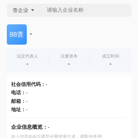
查企业
查企业
-
88查
查招投标
法定代表人
注册资本
成立时间
-
-
-
查产地
社会信用代码
：
-
电话
：
-
邮箱
：
-
地址
：
-
企业信息概览：
-
如上信息由AI大模型全网搜索生成，请甄别使用!