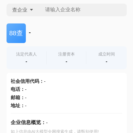
查企业
查企业
-
88查
查招投标
法定代表人
注册资本
成立时间
-
-
-
查产地
社会信用代码
：
-
电话
：
-
邮箱
：
-
地址
：
-
企业信息概览：
-
如上信息由AI大模型全网搜索生成，请甄别使用!