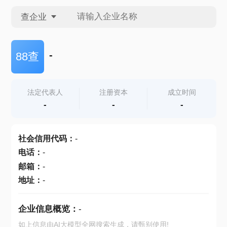
查企业
查企业
-
88查
查招投标
法定代表人
注册资本
成立时间
-
-
-
查产地
社会信用代码
：
-
电话
：
-
邮箱
：
-
地址
：
-
企业信息概览：
-
如上信息由AI大模型全网搜索生成，请甄别使用!