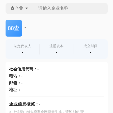
查企业
查企业
-
88查
查招投标
法定代表人
注册资本
成立时间
-
-
-
查产地
社会信用代码
：
-
电话
：
-
邮箱
：
-
地址
：
-
企业信息概览：
-
如上信息由AI大模型全网搜索生成，请甄别使用!