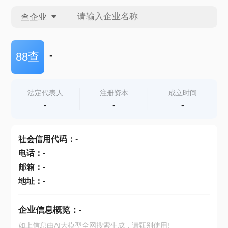
查企业
查企业
-
88查
查招投标
法定代表人
注册资本
成立时间
-
-
-
查产地
社会信用代码
：
-
电话
：
-
邮箱
：
-
地址
：
-
企业信息概览：
-
如上信息由AI大模型全网搜索生成，请甄别使用!