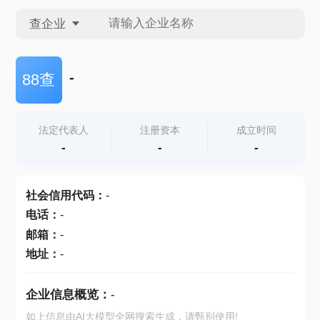
查企业
查企业
-
88查
查招投标
法定代表人
注册资本
成立时间
-
-
-
查产地
社会信用代码
：
-
电话
：
-
邮箱
：
-
地址
：
-
企业信息概览：
-
如上信息由AI大模型全网搜索生成，请甄别使用!