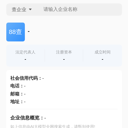
查企业
查企业
-
88查
查招投标
法定代表人
注册资本
成立时间
-
-
-
查产地
社会信用代码
：
-
电话
：
-
邮箱
：
-
地址
：
-
企业信息概览：
-
如上信息由AI大模型全网搜索生成，请甄别使用!