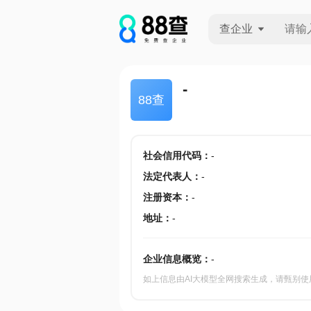
查企业
查企业
-
88查
查招投标
查产地
社会信用代码
：
-
法定代表人
：
-
注册资本
：
-
地址
：
-
企业信息概览：
-
如上信息由AI大模型全网搜索生成，请甄别使