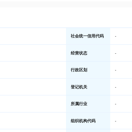
社会统一信用代码
-
经营状态
-
行政区划
-
登记机关
-
所属行业
-
组织机构代码
-