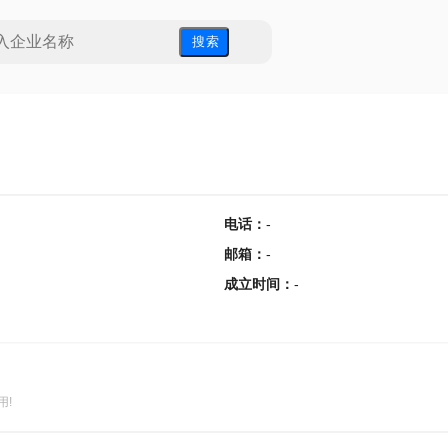
搜 索
电话
：
-
邮箱
：
-
成立时间
：
-
用!