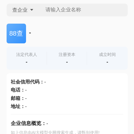
查企业
查企业
-
88查
查招投标
法定代表人
注册资本
成立时间
-
-
-
查产地
社会信用代码
：
-
电话
：
-
邮箱
：
-
地址
：
-
企业信息概览：
-
如上信息由AI大模型全网搜索生成，请甄别使用!