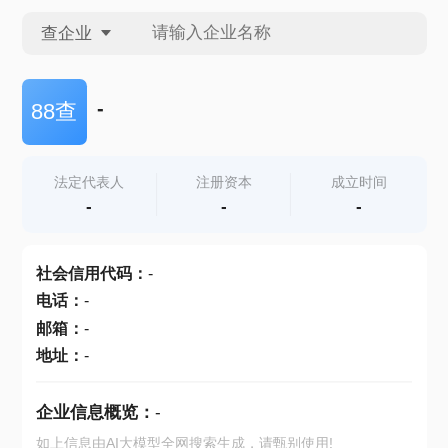
查企业
查企业
-
88查
查招投标
法定代表人
注册资本
成立时间
-
-
-
查产地
社会信用代码
：
-
电话
：
-
邮箱
：
-
地址
：
-
企业信息概览：
-
如上信息由AI大模型全网搜索生成，请甄别使用!