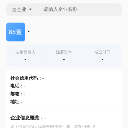
查企业
查企业
-
88查
查招投标
法定代表人
注册资本
成立时间
-
-
-
查产地
社会信用代码
：
-
电话
：
-
邮箱
：
-
地址
：
-
企业信息概览：
-
如上信息由AI大模型全网搜索生成，请甄别使用!