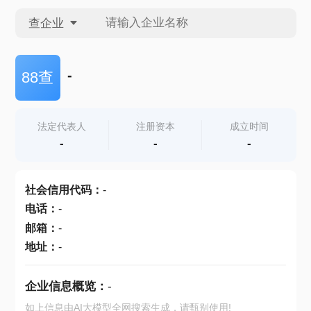
查企业
查企业
-
88查
查招投标
法定代表人
注册资本
成立时间
-
-
-
查产地
社会信用代码
：
-
电话
：
-
邮箱
：
-
地址
：
-
企业信息概览：
-
如上信息由AI大模型全网搜索生成，请甄别使用!