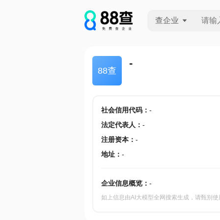
查企业
查企业
-
88查
查招投标
查产地
社会信用代码
：
-
法定代表人
：
-
注册资本
：
-
地址
：
-
企业信息概览：
-
如上信息由AI大模型全网搜索生成，请甄别使