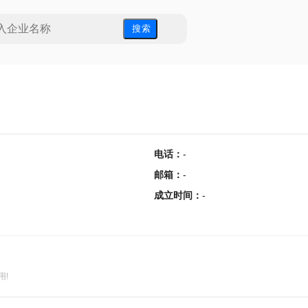
搜 索
电话
：
-
邮箱
：
-
成立时间
：
-
用!