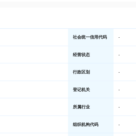
社会统一信用代码
-
经营状态
-
行政区划
-
登记机关
-
所属行业
-
组织机构代码
-