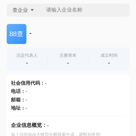
查企业
查企业
-
88查
查招投标
法定代表人
注册资本
成立时间
-
-
-
查产地
社会信用代码
：
-
电话
：
-
邮箱
：
-
地址
：
-
企业信息概览：
-
如上信息由AI大模型全网搜索生成，请甄别使用!