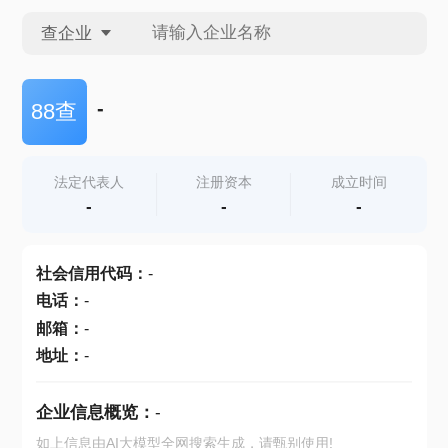
查企业
查企业
-
88查
查招投标
法定代表人
注册资本
成立时间
-
-
-
查产地
社会信用代码
：
-
电话
：
-
邮箱
：
-
地址
：
-
企业信息概览：
-
如上信息由AI大模型全网搜索生成，请甄别使用!