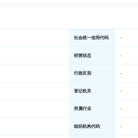
社会统一信用代码
-
经营状态
-
行政区划
-
登记机关
-
所属行业
-
组织机构代码
-