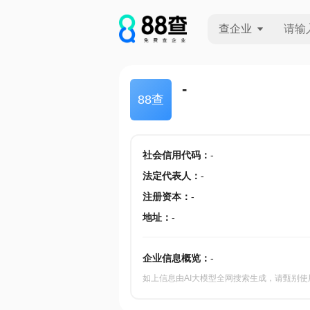
查企业
查企业
-
88查
查招投标
查产地
社会信用代码
：
-
法定代表人
：
-
注册资本
：
-
地址
：
-
企业信息概览：
-
如上信息由AI大模型全网搜索生成，请甄别使