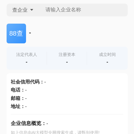
查企业
查企业
-
88查
查招投标
法定代表人
注册资本
成立时间
-
-
-
查产地
社会信用代码
：
-
电话
：
-
邮箱
：
-
地址
：
-
企业信息概览：
-
如上信息由AI大模型全网搜索生成，请甄别使用!