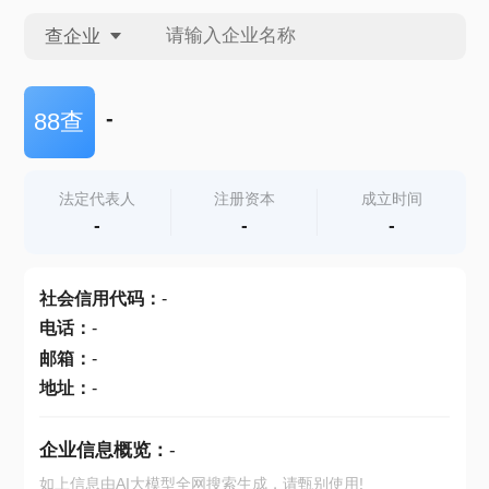
查企业
查企业
-
88查
查招投标
法定代表人
注册资本
成立时间
-
-
-
查产地
社会信用代码
：
-
电话
：
-
邮箱
：
-
地址
：
-
企业信息概览：
-
如上信息由AI大模型全网搜索生成，请甄别使用!