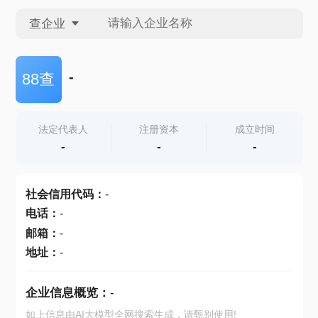
查企业
查企业
-
88查
查招投标
法定代表人
注册资本
成立时间
-
-
-
查产地
社会信用代码
：
-
电话
：
-
邮箱
：
-
地址
：
-
企业信息概览：
-
如上信息由AI大模型全网搜索生成，请甄别使用!