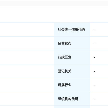
社会统一信用代码
-
经营状态
-
行政区划
-
登记机关
-
所属行业
-
组织机构代码
-