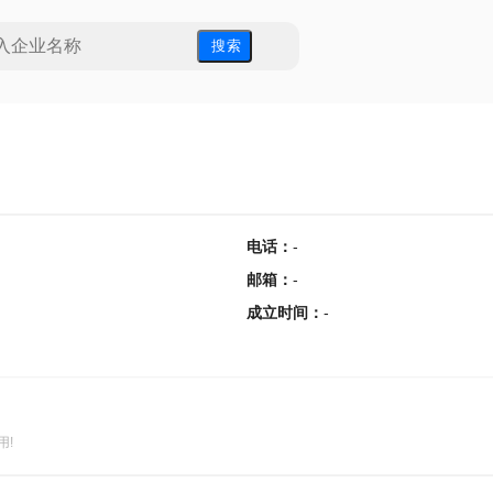
搜 索
电话
：
-
邮箱
：
-
成立时间
：
-
用!