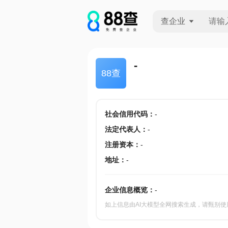
查企业
查企业
-
88查
查招投标
查产地
社会信用代码
：
-
法定代表人
：
-
注册资本
：
-
地址
：
-
企业信息概览：
-
如上信息由AI大模型全网搜索生成，请甄别使