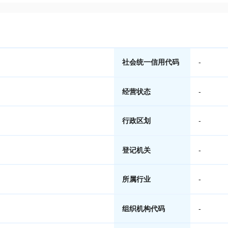
社会统一信用代码
-
经营状态
-
行政区划
-
登记机关
-
所属行业
-
组织机构代码
-