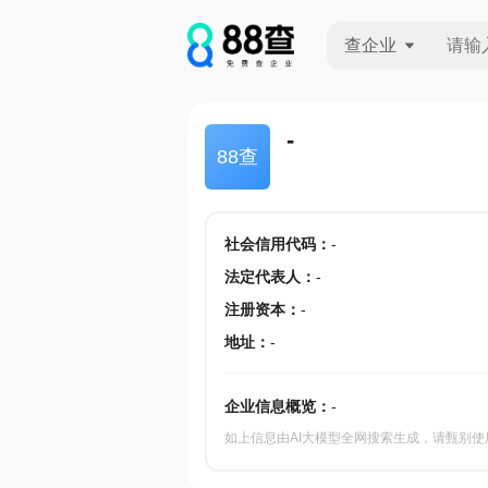
查企业
查企业
-
88查
查招投标
查产地
社会信用代码
：
-
法定代表人
：
-
注册资本
：
-
地址
：
-
企业信息概览：
-
如上信息由AI大模型全网搜索生成，请甄别使