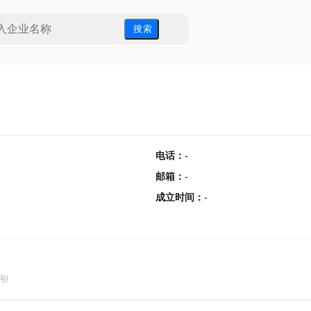
搜 索
电话
：
-
邮箱
：
-
成立时间
：
-
用!