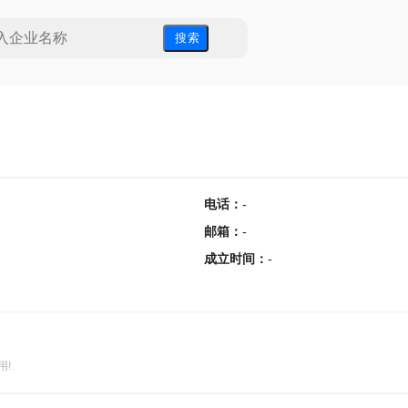
搜 索
电话
：
-
邮箱
：
-
成立时间
：
-
用!