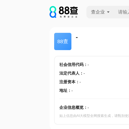
查企业
查企业
-
88查
查招投标
查产地
社会信用代码
：
-
法定代表人
：
-
注册资本
：
-
地址
：
-
企业信息概览：
-
如上信息由AI大模型全网搜索生成，请甄别使