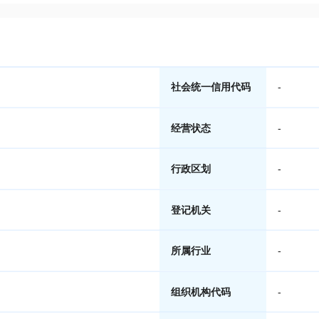
社会统一信用代码
-
经营状态
-
行政区划
-
登记机关
-
所属行业
-
组织机构代码
-