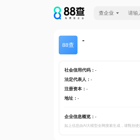
查企业
查企业
-
88查
查招投标
查产地
社会信用代码
：
-
法定代表人
：
-
注册资本
：
-
地址
：
-
企业信息概览：
-
如上信息由AI大模型全网搜索生成，请甄别使