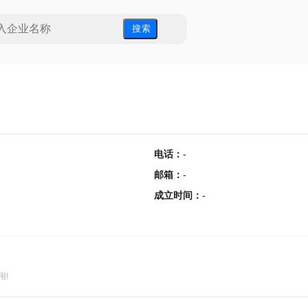
搜 索
电话
：
-
邮箱
：
-
成立时间
：
-
用!