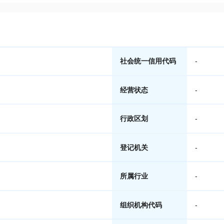
社会统一信用代码
-
经营状态
-
行政区划
-
登记机关
-
所属行业
-
组织机构代码
-