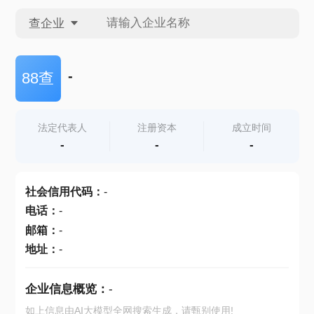
查企业
查企业
-
88查
查招投标
法定代表人
注册资本
成立时间
-
-
-
查产地
社会信用代码
：
-
电话
：
-
邮箱
：
-
地址
：
-
企业信息概览：
-
如上信息由AI大模型全网搜索生成，请甄别使用!