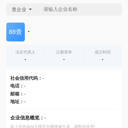
查企业
查企业
-
88查
查招投标
法定代表人
注册资本
成立时间
-
-
-
查产地
社会信用代码
：
-
电话
：
-
邮箱
：
-
地址
：
-
企业信息概览：
-
如上信息由AI大模型全网搜索生成，请甄别使用!