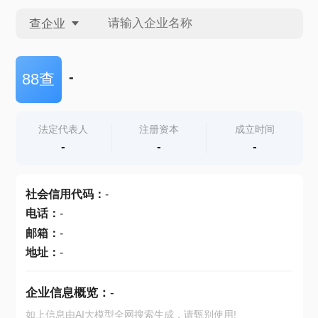
查企业
查企业
-
88查
查招投标
法定代表人
注册资本
成立时间
-
-
-
查产地
社会信用代码
：
-
电话
：
-
邮箱
：
-
地址
：
-
企业信息概览：
-
如上信息由AI大模型全网搜索生成，请甄别使用!